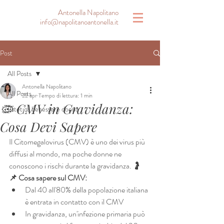
Antonella Napolitano
info@napolitanoantonella.it
Post
All Posts
Antonella Napolitano
All Posts
22 apr
Tempo di lettura: 1 min
🦠 CMV in Gravidanza:
Estetica benessere donna
Cosa Devi Sapere
Il Citomegalovirus (CMV) è uno dei virus più 
diffusi al mondo, ma poche donne ne 
conoscono i rischi durante la gravidanza. 🤰
📌 Cosa sapere sul CMV:
Dal 40 all'80% della popolazione italiana 
è entrata in contatto con il CMV
In gravidanza, un'infezione primaria può 