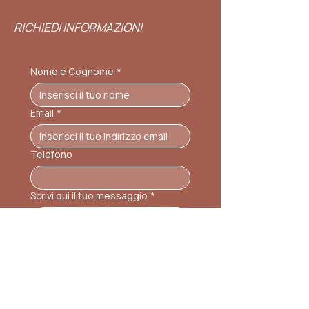
RICHIEDI INFORMAZIONI
Nome e Cognome
*
Email
*
Telefono
Scrivi qui il tuo messaggio
*
Dichiaro di aver letto 
l’
Informativa Privacy 
relativa al 
form e acconsento al 