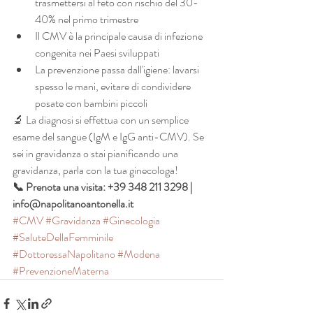
trasmettersi al feto con rischio del 30-
40% nel primo trimestre
Il CMV è la principale causa di infezione 
congenita nei Paesi sviluppati
La prevenzione passa dall'igiene: lavarsi 
spesso le mani, evitare di condividere 
posate con bambini piccoli
🔬 La diagnosi si effettua con un semplice 
esame del sangue (IgM e IgG anti-CMV). Se 
sei in gravidanza o stai pianificando una 
gravidanza, parla con la tua ginecologa!
📞 Prenota una visita: +39 348 211 3298 | 
info@napolitanoantonella.it
#CMV
#Gravidanza
#Ginecologia
#SaluteDellaFemminile
#DottoressaNapolitano
#Modena
#PrevenzioneMaterna