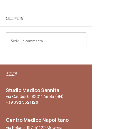
Commenti
Scrivi un commento...
🌸 Menopausa: Capire i
🔥 Moxibustione: 
Cambiamenti e Vivere
del Calore per il
Bene
Benessere
SEDI
Studio Medico Sannita
Via Caudisi 6, 82011 Airola (BN)
+39 392 5621129
Centro Medico Napolitano
Via Pelusia 157, 41122 Modena