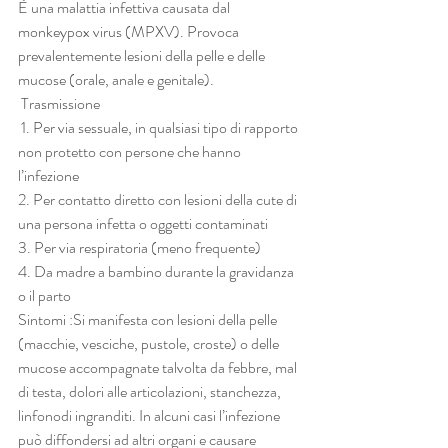
È una malattia infettiva causata dal 
monkeypox virus (MPXV). Provoca 
prevalentemente lesioni della pelle e delle 
mucose (orale, anale e genitale).
 Trasmissione
 1. Per via sessuale, in qualsiasi tipo di rapporto 
non protetto con persone che hanno 
l’infezione 
2. Per contatto diretto con lesioni della cute di 
una persona infetta o oggetti contaminati
3. Per via respiratoria (meno frequente) 
4. Da madre a bambino durante la gravidanza 
o il parto 
Sintomi :Si manifesta con lesioni della pelle 
(macchie, vesciche, pustole, croste) o delle 
mucose accompagnate talvolta da febbre, mal 
di testa, dolori alle articolazioni, stanchezza, 
linfonodi ingranditi. In alcuni casi l’infezione 
può diffondersi ad altri organi e causare 