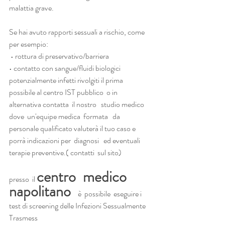
malattia grave.
Se hai avuto rapporti sessuali a rischio, come 
per esempio:
 • rottura di preservativo/barriera 
• contatto con sangue/fluidi biologici 
potenzialmente infetti rivolgiti il prima 
possibile al centro IST pubblico  o in 
alternativa contatta  il nostro   studio medico   
dove  un'equipe medica  formata   da  
personale qualificato valuterà il tuo caso e 
porrà indicazioni per  diagnosi   ed eventuali 
terapie preventive.( contatti  sul sito)
centro  medico  
presso  il 
napolitano  
è  possibile  eseguire i 
test di screening delle Infezioni Sessualmente 
Trasmess