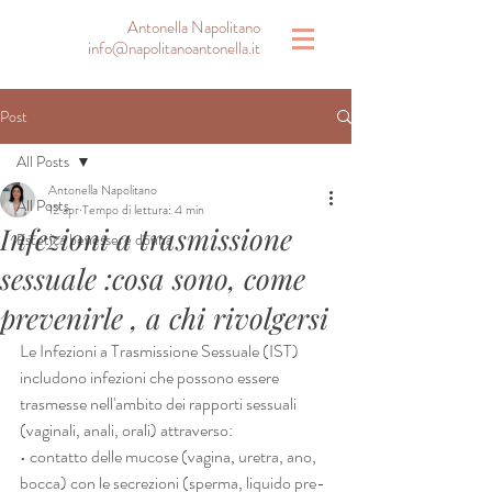
Antonella Napolitano
info@napolitanoantonella.it
Post
All Posts
Antonella Napolitano
All Posts
12 apr
Tempo di lettura: 4 min
Infezioni a trasmissione
Estetica benessere donna
sessuale :cosa sono, come
prevenirle , a chi rivolgersi
Le Infezioni a Trasmissione Sessuale (IST) 
includono infezioni che possono essere 
trasmesse nell'ambito dei rapporti sessuali 
(vaginali, anali, orali) attraverso: 
• contatto delle mucose (vagina, uretra, ano, 
bocca) con le secrezioni (sperma, liquido pre-