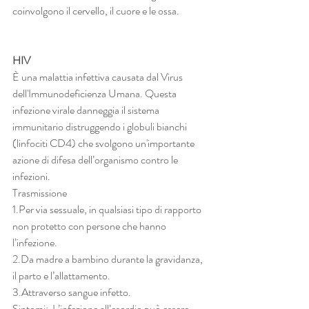
coinvolgono il cervello, il cuore e le ossa.
HIV 
È una malattia infettiva causata dal Virus 
dell'Immunodeficienza Umana. Questa 
infezione virale danneggia il sistema 
immunitario distruggendo i globuli bianchi 
(linfociti CD4) che svolgono un'importante 
azione di difesa dell’organismo contro le 
infezioni. 
Trasmissione 
1.Per via sessuale, in qualsiasi tipo di rapporto 
non protetto con persone che hanno 
l’infezione. 
2.Da madre a bambino durante la gravidanza, 
il parto e l’allattamento. 
3.Attraverso sangue infetto. 
Sintomi:  L’infezione all’esordio può essere 