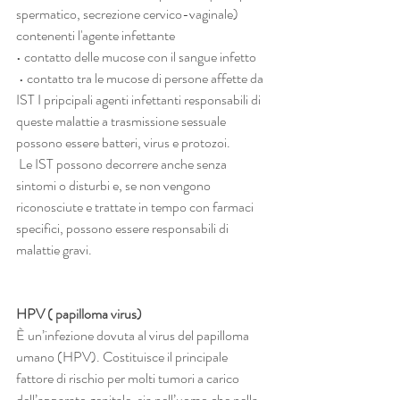
spermatico, secrezione cervico-vaginale) 
contenenti l'agente infettante 
• contatto delle mucose con il sangue infetto
 • contatto tra le mucose di persone affette da 
IST I pripcipali agenti infettanti responsabili di 
queste malattie a trasmissione sessuale 
possono essere batteri, virus e protozoi.
 Le IST possono decorrere anche senza 
sintomi o disturbi e, se non vengono 
riconosciute e trattate in tempo con farmaci 
specifici, possono essere responsabili di 
malattie gravi.
HPV ( papilloma virus)
È un’infezione dovuta al virus del papilloma 
umano (HPV). Costituisce il principale 
fattore di rischio per molti tumori a carico 
dell’apparato genitale, sia nell’uomo che nella 