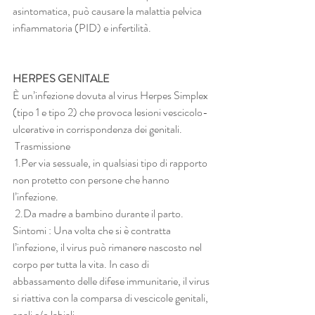
asintomatica, può causare la malattia pelvica 
infiammatoria (PID) e infertilità.
HERPES GENITALE
È un’infezione dovuta al virus Herpes Simplex 
(tipo 1 e tipo 2) che provoca lesioni vescicolo-
ulcerative in corrispondenza dei genitali.
 Trasmissione
 1.Per via sessuale, in qualsiasi tipo di rapporto 
non protetto con persone che hanno 
l’infezione.
 2.Da madre a bambino durante il parto. 
Sintomi : Una volta che si è contratta 
l’infezione, il virus può rimanere nascosto nel 
corpo per tutta la vita. In caso di 
abbassamento delle difese immunitarie, il virus 
si riattiva con la comparsa di vescicole genitali, 
anali e/o labiali.