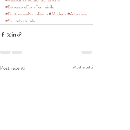
#BenessereDellaFemminile
#DottoressaNapolitano
#Modena
#Artemisia
#SaluteNaturale
Post recenti
Mostra tutti