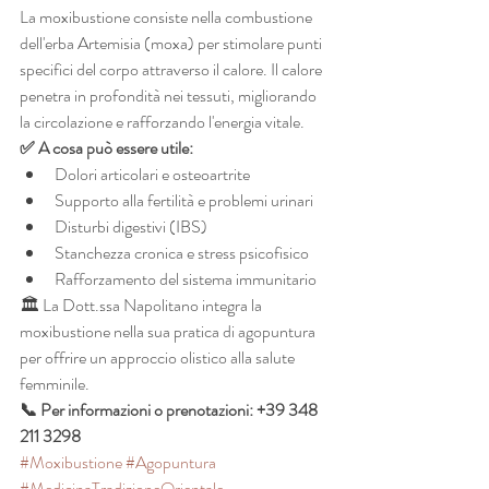
La moxibustione consiste nella combustione 
dell'erba Artemisia (moxa) per stimolare punti 
specifici del corpo attraverso il calore. Il calore 
penetra in profondità nei tessuti, migliorando 
la circolazione e rafforzando l'energia vitale.
✅ A cosa può essere utile:
Dolori articolari e osteoartrite
Supporto alla fertilità e problemi urinari
Disturbi digestivi (IBS)
Stanchezza cronica e stress psicofisico
Rafforzamento del sistema immunitario
🏛️ La Dott.ssa Napolitano integra la 
moxibustione nella sua pratica di agopuntura 
per offrire un approccio olistico alla salute 
femminile.
📞 Per informazioni o prenotazioni: +39 348 
211 3298
#Moxibustione
#Agopuntura
#MedicinaTradizioneOrientale