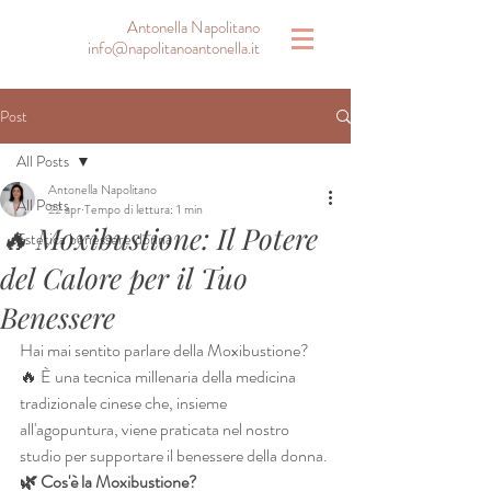
Antonella Napolitano
info@napolitanoantonella.it
Post
All Posts
Antonella Napolitano
All Posts
22 apr
Tempo di lettura: 1 min
🔥 Moxibustione: Il Potere
Estetica benessere donna
del Calore per il Tuo
Benessere
Hai mai sentito parlare della Moxibustione? 
🔥 È una tecnica millenaria della medicina 
tradizionale cinese che, insieme 
all'agopuntura, viene praticata nel nostro 
studio per supportare il benessere della donna.
🌿 Cos'è la Moxibustione?