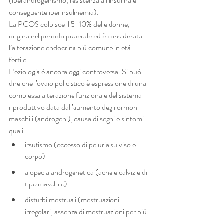
(iperandrogenismo, resistenza all’insulina e 
conseguente iperinsulinemia).
La PCOS colpisce il 5-10% delle donne, 
origina nel periodo puberale ed è considerata 
l’alterazione endocrina più comune in età 
fertile.
L’eziologia è ancora oggi controversa. Si può 
dire che l’ovaio policistico è espressione di una 
complessa alterazione funzionale del sistema 
riproduttivo data dall’aumento degli ormoni 
maschili (androgeni), causa di segni e sintomi 
quali:
irsutismo (eccesso di peluria su viso e 
corpo)
alopecia androgenetica (acne e calvizie di 
tipo maschile)
disturbi mestruali (mestruazioni 
irregolari, assenza di mestruazioni per più 