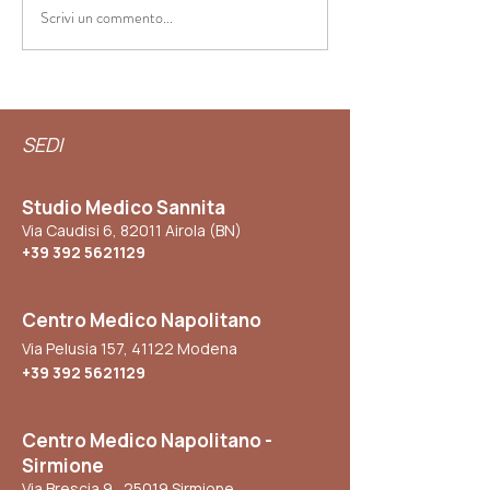
Scrivi un commento...
🌸 Menopausa: Capire i
🔥 Moxibustione: 
Cambiamenti e Vivere
del Calore per il
Bene
Benessere
SEDI
Studio Medico Sannita
Via Caudisi 6, 82011 Airola (BN)
+39 392 5621129
Centro Medico Napolitano
Via Pelusia 157, 41122 Modena
+39 392 5621129
Centro Medico Napolitano -
Sirmione
Via Brescia 9 , 25019 Sirmione