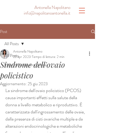
Antonella Napolitano
info@napolitanoantonella.it
Post
All Posts
Antonella Napolitano
All Posts
22 apr 2023
Tempo di lettura: 2 min
Sindrome dell'ovaio
Estetica benessere donna
policistico
Aggiornamento:
25 giu 2023
La sindrome dell'ovaio policistico (PCOS) 
causa importanti effetti sulla salute della 
donna a livello metabolico e riproduttivo. È 
caratterizzata dall'ingrossamento delle ovaie, 
dalla presenza di cisti ovariche multiple e da 
alterazioni endocrinologiche e metaboliche 