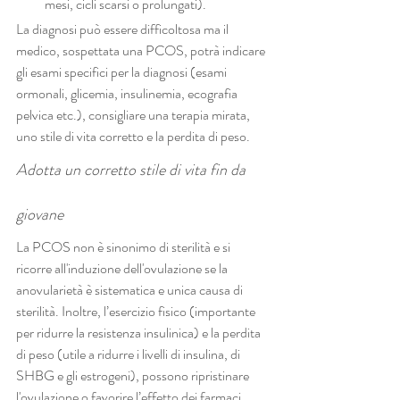
mesi, cicli scarsi o prolungati).
La diagnosi può essere difficoltosa ma il 
medico, sospettata una PCOS, potrà indicare 
gli esami specifici per la diagnosi (esami 
ormonali, glicemia, insulinemia, ecografia 
pelvica etc.), consigliare una terapia mirata, 
uno stile di vita corretto e la perdita di peso.
Adotta un corretto stile di vita fin da 
giovane
La PCOS non è sinonimo di sterilità e si 
ricorre all'induzione dell'ovulazione se la 
anovularietà è sistematica e unica causa di 
sterilità. Inoltre, l’esercizio fisico (importante 
per ridurre la resistenza insulinica) e la perdita 
di peso (utile a ridurre i livelli di insulina, di 
SHBG e gli estrogeni), possono ripristinare 
l'ovulazione o favorire l’effetto dei farmaci 