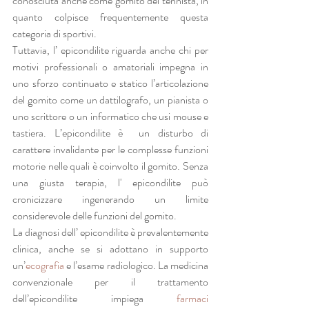
conosciuta anche come gomito del tennista, in 
quanto colpisce frequentemente questa 
categoria di sportivi. 
Tuttavia, l’ epicondilite riguarda anche chi per 
motivi professionali o amatoriali impegna in 
uno sforzo continuato e statico l’articolazione 
del gomito come un dattilografo, un pianista o 
uno scrittore o un informatico che usi mouse e 
tastiera. L’epicondilite è  un disturbo di 
carattere invalidante per le complesse funzioni 
motorie nelle quali è coinvolto il gomito. Senza 
una giusta terapia, l' epicondilite può 
cronicizzare ingenerando un limite 
considerevole delle funzioni del gomito.
La diagnosi dell’ epicondilite è prevalentemente 
clinica, anche se si adottano in supporto 
un’
ecografia
 e l’esame radiologico. La medicina 
convenzionale per il trattamento 
dell’epicondilite  impiega  
farmaci