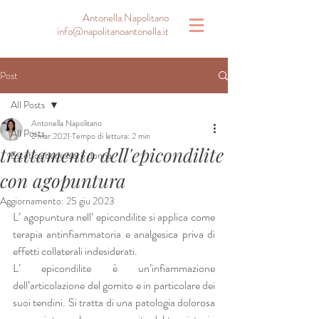
Antonella Napolitano
info@napolitanoantonella.it
Post
All Posts
Antonella Napolitano
All Posts
2 mar 2021
Tempo di lettura: 2 min
trattamento dell'epicondilite
Estetica benessere donna
con agopuntura
Aggiornamento:
25 giu 2023
L’ agopuntura nell’ epicondilite si applica come 
terapia antinfiammatoria e analgesica priva di 
effetti collaterali indesiderati. 
L’ epicondilite è un’infiammazione 
dell’articolazione del gomito e in particolare dei 
suoi tendini. Si tratta di una patologia dolorosa 