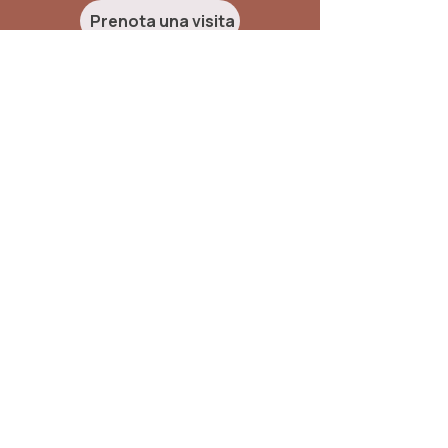
Prenota una visita
Facebook
Instagram
RICHIEDI INFORMAZIONI
Nome e Cognome
*
Email
*
Telefono
Scrivi qui il tuo messaggio
*