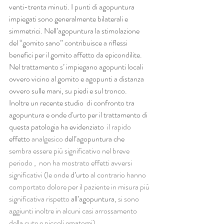
venti-trenta minuti. I punti di agopuntura 
impiegati sono generalmente bilaterali e 
simmetrici. Nell’agopuntura la stimolazione 
del “gomito sano” contribuisce a riflessi 
benefici per il gomito affetto da epicondilite. 
Nel trattamento s’ impiegano agopunti locali 
ovvero vicino al gomito e agopunti a distanza 
ovvero sulle mani, su piedi e sul tronco. 
Inoltre un recente studio  di confronto tra 
agopuntura e onde d'urto per il trattamento di 
questa patologia ha evidenziato 
 il rapido 
effetto
 analgesico 
dell’agopuntura che 
sembra essere più significativo nel breve 
periodo ,  non ha mostrato effetti avversi 
significativi (le onde 
d’urto
 al contrario hanno 
comportato dolore per il paziente in misura più 
significativa rispetto 
all’agopuntura
, si sono 
aggiunti inoltre in alcuni casi arrossamento 
della cute e piccoli ematomi).